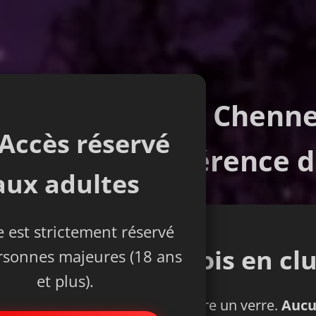
Club libertin à Chenn
Accès réservé
La Référence d
aux adultes
e est strictement réservé
Première fois en clu
rsonnes majeures (18 ans
et plus).
nez observer, discuter et prendre un verre.
Aucu