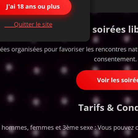
 J'ai 18 ans ou plus
🚪 Quitter le site
🎉 Nos soirées li
ées organisées pour favoriser les rencontres natu
consentement.
📅 Voir les soiré
💰 Tarifs & Con
 hommes, femmes et 3ème sexe : Vous pouvez cons