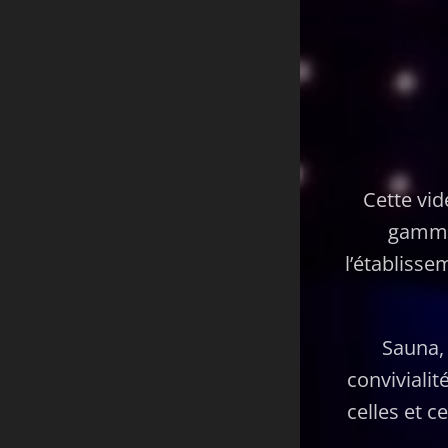
Cette vid
gamme
l’établisse
Sauna,
convivialit
celles et c