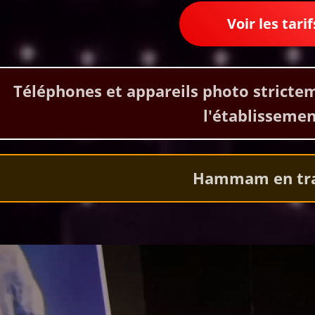
💑 Voir les tarif
🚫
Téléphones et appareils photo stricteme
l'établisseme
🚧
Hammam en tr