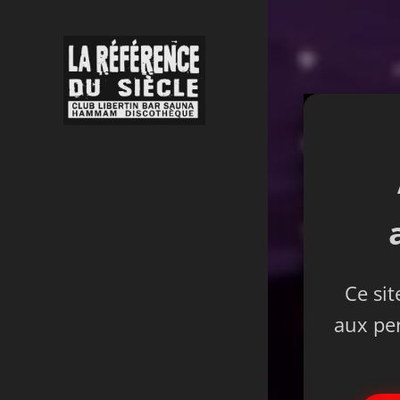
✨ 
⚠️ 
Ce sit
aux pe
💡
Ve