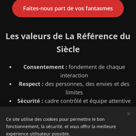
Faites-nous part de vos fantasmes
Les valeurs de La Référence du
Siècle
Consentement :
fondement de chaque
interaction
Respect :
des personnes, des envies et des
limites
Sécurité :
cadre contrôlé et équipe attentive
Liberté :
aucune obligation, chacun choisit
son expérience
Ce site utilise des cookies pour permettre le bon
fonctionnement, la sécurité, et vous offrir la meilleure
expérience utilisateur possible.