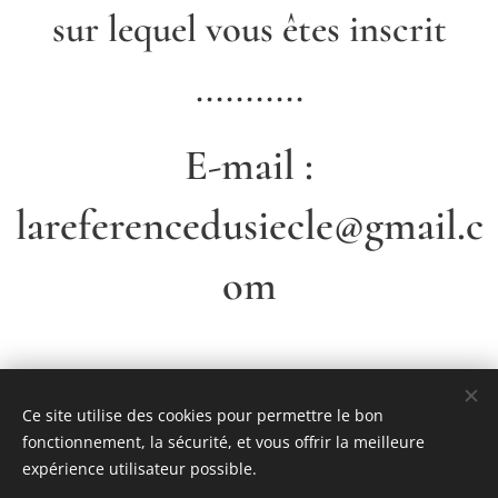
sur lequel
vous êtes inscrit
...........
E-mail :
lareferencedusiecle
@gmail.c
om
Share
Ce site utilise des cookies pour permettre le bon
fonctionnement, la sécurité, et vous offrir la meilleure
expérience utilisateur possible.